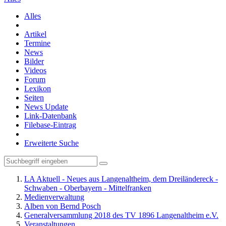
Alles
Artikel
Termine
News
Bilder
Videos
Forum
Lexikon
Seiten
News Update
Link-Datenbank
Filebase-Eintrag
Erweiterte Suche
LA Aktuell - Neues aus Langenaltheim, dem Dreiländereck -
Schwaben - Oberbayern - Mittelfranken
Medienverwaltung
Alben von Bernd Posch
Generalversammlung 2018 des TV 1896 Langenaltheim e.V.
Veranstaltungen