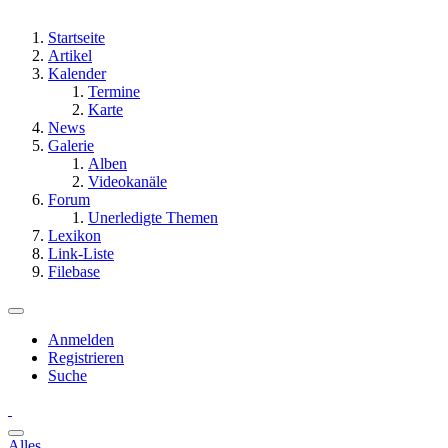
Startseite
Artikel
Kalender
Termine
Karte
News
Galerie
Alben
Videokanäle
Forum
Unerledigte Themen
Lexikon
Link-Liste
Filebase
Anmelden
Registrieren
Suche
Alles