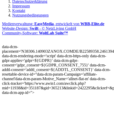
Datenschutzerklärung
Impressum
Kontakt
Nutzungsbedingungen
Medienverwaltung:
EasyMedia
, entwickelt von
WBB-Elite.de
Website-Design:
Swift
- © NetzLiving GmbH
Community-Software:
WoltLab Suite™
data-dcm-
placement='N38306.140903ZANOX.COMDE/B22589358.2461394
data-dcm-rendering-mode='script'
data-dcm-https-only
data-dcm-
gdpr-applies='gdpr=${GDPR}'
data-dcm-gdpr-
consent='gdpr_consent=${GDPR_CONSENT_755}'
data-dcm-
addtl-consent='addtl_consent=${ADDTL_CONSENT}'
data-dcm-
resettable-device-id=''
data-dcm-param-Campaign='affiliate-
channel'
data-dcm-param-Motive_Name='allnet-flat-m'
data-dcm-
click-tracker='https://www.awin1.com/awclick.php?
mid=11938&id=351187&gid=365213&linkid=2422295&clickref=&p
data-dcm-app-id=''>