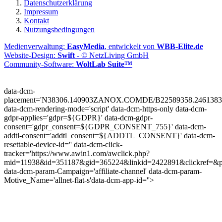
Datenschutzerklärung
Impressum
Kontakt
Nutzungsbedingungen
Medienverwaltung:
EasyMedia
, entwickelt von
WBB-Elite.de
Website-Design:
Swift
- © NetzLiving GmbH
Community-Software:
WoltLab Suite™
data-dcm-
placement='N38306.140903ZANOX.COMDE/B22589358.2461383
data-dcm-rendering-mode='script'
data-dcm-https-only
data-dcm-
gdpr-applies='gdpr=${GDPR}'
data-dcm-gdpr-
consent='gdpr_consent=${GDPR_CONSENT_755}'
data-dcm-
addtl-consent='addtl_consent=${ADDTL_CONSENT}'
data-dcm-
resettable-device-id=''
data-dcm-click-
tracker='https://www.awin1.com/awclick.php?
mid=11938&id=351187&gid=365224&linkid=2422891&clickref=&p
data-dcm-param-Campaign='affiliate-channel'
data-dcm-param-
Motive_Name='allnet-flat-s'
data-dcm-app-id=''>