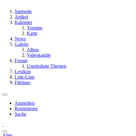
Startseite
Artikel
Kalender
Termine
Karte
News
Galerie
Alben
Videokanäle
Forum
Unerledigte Themen
Lexikon
Link-Liste
Filebase
Anmelden
Registrieren
Suche
Alles