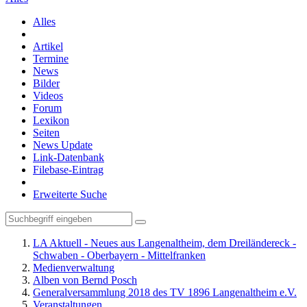
Alles
Artikel
Termine
News
Bilder
Videos
Forum
Lexikon
Seiten
News Update
Link-Datenbank
Filebase-Eintrag
Erweiterte Suche
LA Aktuell - Neues aus Langenaltheim, dem Dreiländereck -
Schwaben - Oberbayern - Mittelfranken
Medienverwaltung
Alben von Bernd Posch
Generalversammlung 2018 des TV 1896 Langenaltheim e.V.
Veranstaltungen