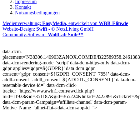
Impressum
Kontakt
Nutzungsbedingungen
Medienverwaltung:
EasyMedia
, entwickelt von
WBB-Elite.de
Website-Design:
Swift
- © NetzLiving GmbH
Community-Software:
WoltLab Suite™
data-dcm-
placement='N38306.140903ZANOX.COMDE/B22589358.2461383
data-dcm-rendering-mode='script'
data-dcm-https-only
data-dcm-
gdpr-applies='gdpr=${GDPR}'
data-dcm-gdpr-
consent='gdpr_consent=${GDPR_CONSENT_755}'
data-dcm-
addtl-consent='addtl_consent=${ADDTL_CONSENT}'
data-dcm-
resettable-device-id=''
data-dcm-click-
tracker='https://www.awin1.com/awclick.php?
mid=11938&id=351187&gid=365224&linkid=2422891&clickref=&p
data-dcm-param-Campaign='affiliate-channel'
data-dcm-param-
Motive_Name='allnet-flat-s'
data-dcm-app-id=''>