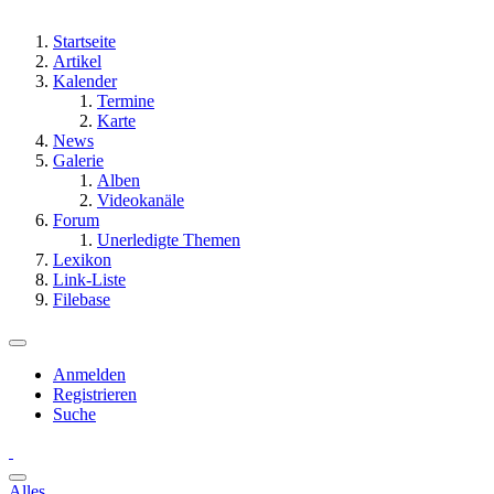
Startseite
Artikel
Kalender
Termine
Karte
News
Galerie
Alben
Videokanäle
Forum
Unerledigte Themen
Lexikon
Link-Liste
Filebase
Anmelden
Registrieren
Suche
Alles