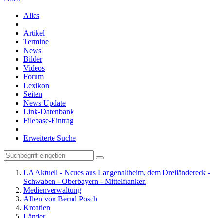
Alles
Artikel
Termine
News
Bilder
Videos
Forum
Lexikon
Seiten
News Update
Link-Datenbank
Filebase-Eintrag
Erweiterte Suche
LA Aktuell - Neues aus Langenaltheim, dem Dreiländereck -
Schwaben - Oberbayern - Mittelfranken
Medienverwaltung
Alben von Bernd Posch
Kroatien
Länder