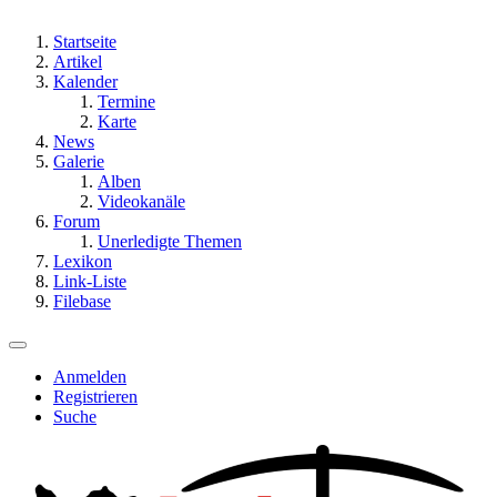
Startseite
Artikel
Kalender
Termine
Karte
News
Galerie
Alben
Videokanäle
Forum
Unerledigte Themen
Lexikon
Link-Liste
Filebase
Anmelden
Registrieren
Suche