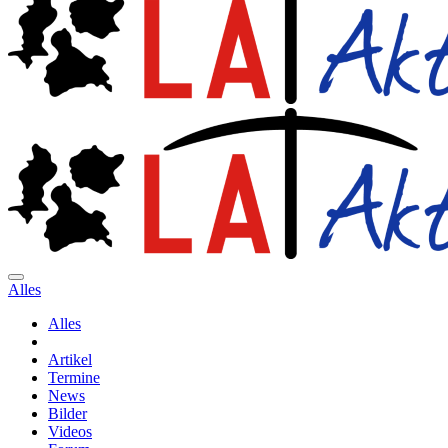
Alles
Alles
Artikel
Termine
News
Bilder
Videos