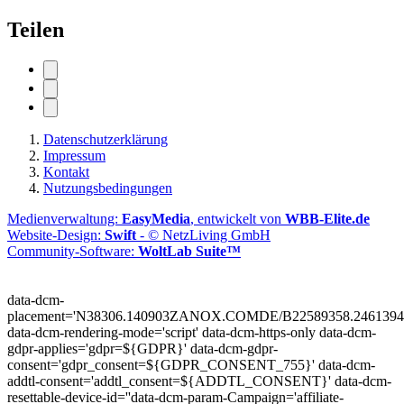
Teilen
Datenschutzerklärung
Impressum
Kontakt
Nutzungsbedingungen
Medienverwaltung:
EasyMedia
, entwickelt von
WBB-Elite.de
Website-Design:
Swift
- © NetzLiving GmbH
Community-Software:
WoltLab Suite™
data-dcm-
placement='N38306.140903ZANOX.COMDE/B22589358.2461394
data-dcm-rendering-mode='script'
data-dcm-https-only
data-dcm-
gdpr-applies='gdpr=${GDPR}'
data-dcm-gdpr-
consent='gdpr_consent=${GDPR_CONSENT_755}'
data-dcm-
addtl-consent='addtl_consent=${ADDTL_CONSENT}'
data-dcm-
resettable-device-id=''
data-dcm-param-Campaign='affiliate-