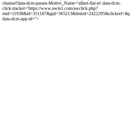
channel'
data-dcm-param-Motive_Name='allnet-flat-m'
data-dcm-
click-tracker='https://www.awin1.com/awclick.php?
mid=11938&id=351187&gid=365213&linkid=2422295&clickref=&p
data-dcm-app-id=''>