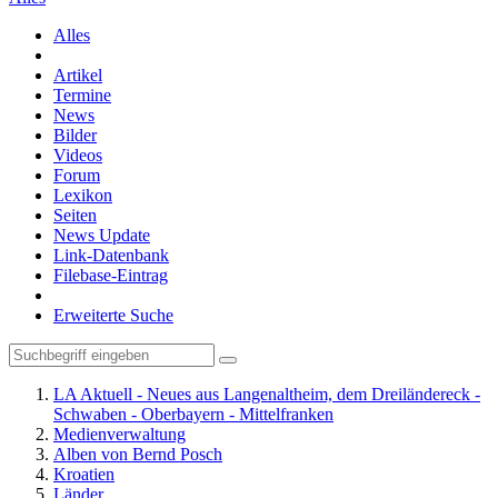
Alles
Artikel
Termine
News
Bilder
Videos
Forum
Lexikon
Seiten
News Update
Link-Datenbank
Filebase-Eintrag
Erweiterte Suche
LA Aktuell - Neues aus Langenaltheim, dem Dreiländereck -
Schwaben - Oberbayern - Mittelfranken
Medienverwaltung
Alben von Bernd Posch
Kroatien
Länder