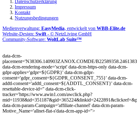
Datenschutzerklärung
Impressum
Kontakt
Nutzungsbedingungen
Medienverwaltung:
EasyMedia
, entwickelt von
WBB-Elite.de
Website-Design:
Swift
- © NetzLiving GmbH
Community-Software:
WoltLab Suite™
data-dcm-
placement='N38306.140903ZANOX.COMDE/B22589358.2461383
data-dcm-rendering-mode='script'
data-dcm-https-only
data-dcm-
gdpr-applies='gdpr=${GDPR}'
data-dcm-gdpr-
consent='gdpr_consent=${GDPR_CONSENT_755}'
data-dcm-
addtl-consent='addtl_consent=${ADDTL_CONSENT}'
data-dcm-
resettable-device-id=''
data-dcm-click-
tracker='https://www.awin1.com/awclick.php?
mid=11938&id=351187&gid=365224&linkid=2422891&clickref=&p
data-dcm-param-Campaign='affiliate-channel'
data-dcm-param-
Motive_Name='allnet-flat-s'
data-dcm-app-id=''>