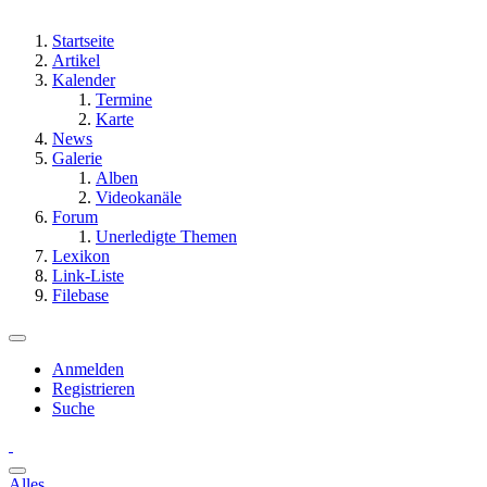
Startseite
Artikel
Kalender
Termine
Karte
News
Galerie
Alben
Videokanäle
Forum
Unerledigte Themen
Lexikon
Link-Liste
Filebase
Anmelden
Registrieren
Suche
Alles