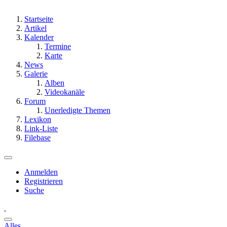
Startseite
Artikel
Kalender
Termine
Karte
News
Galerie
Alben
Videokanäle
Forum
Unerledigte Themen
Lexikon
Link-Liste
Filebase
Anmelden
Registrieren
Suche
Alles