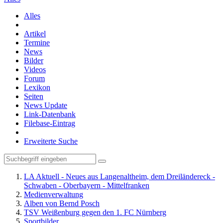
Alles
Artikel
Termine
News
Bilder
Videos
Forum
Lexikon
Seiten
News Update
Link-Datenbank
Filebase-Eintrag
Erweiterte Suche
LA Aktuell - Neues aus Langenaltheim, dem Dreiländereck -
Schwaben - Oberbayern - Mittelfranken
Medienverwaltung
Alben von Bernd Posch
TSV Weißenburg gegen den 1. FC Nürnberg
Sportbilder