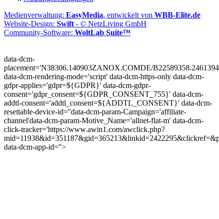
Medienverwaltung:
EasyMedia
, entwickelt von
WBB-Elite.de
Website-Design:
Swift
- © NetzLiving GmbH
Community-Software:
WoltLab Suite™
data-dcm-
placement='N38306.140903ZANOX.COMDE/B22589358.2461394
data-dcm-rendering-mode='script'
data-dcm-https-only
data-dcm-
gdpr-applies='gdpr=${GDPR}'
data-dcm-gdpr-
consent='gdpr_consent=${GDPR_CONSENT_755}'
data-dcm-
addtl-consent='addtl_consent=${ADDTL_CONSENT}'
data-dcm-
resettable-device-id=''
data-dcm-param-Campaign='affiliate-
channel'
data-dcm-param-Motive_Name='allnet-flat-m'
data-dcm-
click-tracker='https://www.awin1.com/awclick.php?
mid=11938&id=351187&gid=365213&linkid=2422295&clickref=&p
data-dcm-app-id=''>