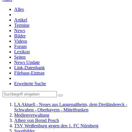
Alles
Artikel
Termine
News
Bilder
Videos
Forum
Lexikon
Seiten
News Update
Link-Datenbank
Filebase-Eintrag
Erweiterte Suche
LA Aktuell - Neues aus Langenaltheim, dem Dreiländereck -
Schwaben - Oberbayern - Mittelfranken
Medienverwaltung
Alben von Bernd Posch
TSV Weißenburg gegen den 1. FC Nürnberg
Sportbilder