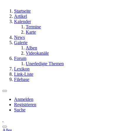
Startseite
Artikel
Kalender
Termine
Karte
News
Galerie
Alben
Videokanäle
Forum
Unerledigte Themen
Lexikon
Link-Liste
Filebase
Anmelden
Registrieren
Suche
Alles