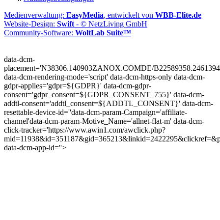
Medienverwaltung:
EasyMedia
, entwickelt von
WBB-Elite.de
Website-Design:
Swift
- © NetzLiving GmbH
Community-Software:
WoltLab Suite™
data-dcm-
placement='N38306.140903ZANOX.COMDE/B22589358.2461394
data-dcm-rendering-mode='script'
data-dcm-https-only
data-dcm-
gdpr-applies='gdpr=${GDPR}'
data-dcm-gdpr-
consent='gdpr_consent=${GDPR_CONSENT_755}'
data-dcm-
addtl-consent='addtl_consent=${ADDTL_CONSENT}'
data-dcm-
resettable-device-id=''
data-dcm-param-Campaign='affiliate-
channel'
data-dcm-param-Motive_Name='allnet-flat-m'
data-dcm-
click-tracker='https://www.awin1.com/awclick.php?
mid=11938&id=351187&gid=365213&linkid=2422295&clickref=&p
data-dcm-app-id=''>