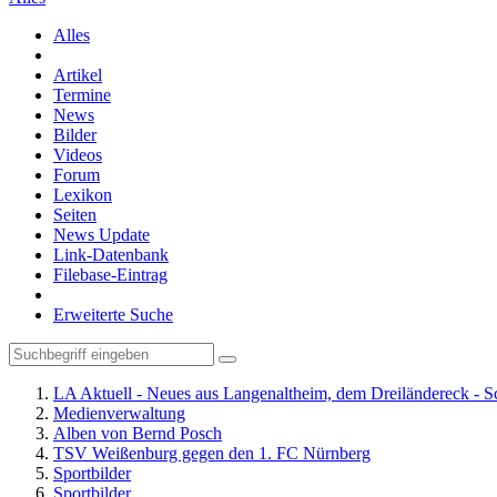
Alles
Artikel
Termine
News
Bilder
Videos
Forum
Lexikon
Seiten
News Update
Link-Datenbank
Filebase-Eintrag
Erweiterte Suche
LA Aktuell - Neues aus Langenaltheim, dem Dreiländereck - S
Medienverwaltung
Alben von Bernd Posch
TSV Weißenburg gegen den 1. FC Nürnberg
Sportbilder
Sportbilder