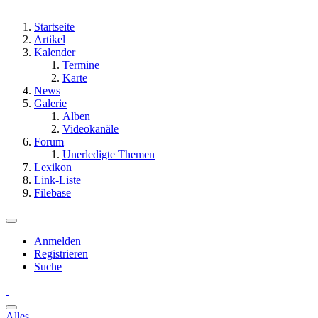
Startseite
Artikel
Kalender
Termine
Karte
News
Galerie
Alben
Videokanäle
Forum
Unerledigte Themen
Lexikon
Link-Liste
Filebase
Anmelden
Registrieren
Suche
Alles