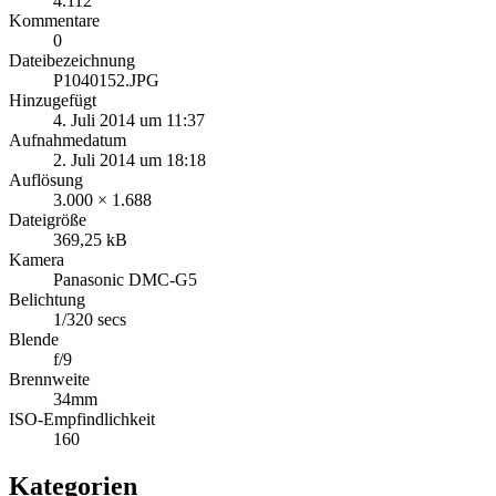
4.112
Kommentare
0
Dateibezeichnung
P1040152.JPG
Hinzugefügt
4. Juli 2014 um 11:37
Aufnahmedatum
2. Juli 2014 um 18:18
Auflösung
3.000 × 1.688
Dateigröße
369,25 kB
Kamera
Panasonic DMC-G5
Belichtung
1/320 secs
Blende
f/9
Brennweite
34mm
ISO-Empfindlichkeit
160
Kategorien