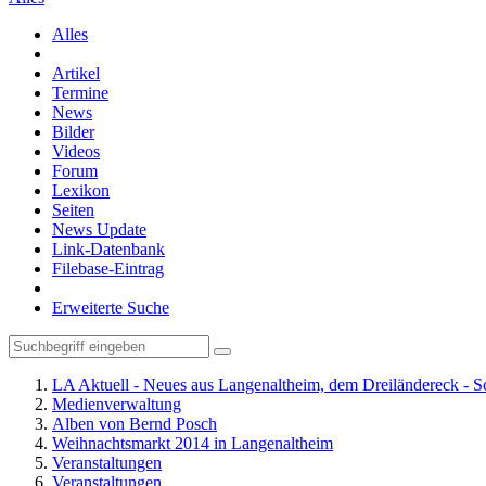
Alles
Artikel
Termine
News
Bilder
Videos
Forum
Lexikon
Seiten
News Update
Link-Datenbank
Filebase-Eintrag
Erweiterte Suche
LA Aktuell - Neues aus Langenaltheim, dem Dreiländereck - S
Medienverwaltung
Alben von Bernd Posch
Weihnachtsmarkt 2014 in Langenaltheim
Veranstaltungen
Veranstaltungen