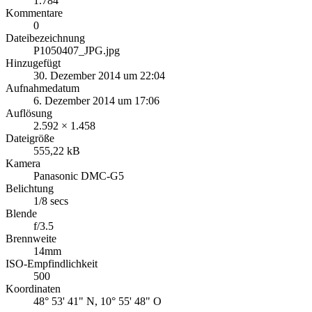
1.784
Kommentare
0
Dateibezeichnung
P1050407_JPG.jpg
Hinzugefügt
30. Dezember 2014 um 22:04
Aufnahmedatum
6. Dezember 2014 um 17:06
Auflösung
2.592 × 1.458
Dateigröße
555,22 kB
Kamera
Panasonic DMC-G5
Belichtung
1/8 secs
Blende
f/3.5
Brennweite
14mm
ISO-Empfindlichkeit
500
Koordinaten
48° 53' 41" N, 10° 55' 48" O