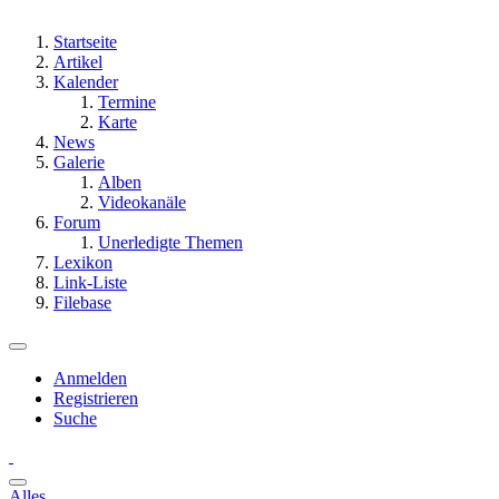
Startseite
Artikel
Kalender
Termine
Karte
News
Galerie
Alben
Videokanäle
Forum
Unerledigte Themen
Lexikon
Link-Liste
Filebase
Anmelden
Registrieren
Suche
Alles