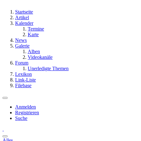
Startseite
Artikel
Kalender
Termine
Karte
News
Galerie
Alben
Videokanäle
Forum
Unerledigte Themen
Lexikon
Link-Liste
Filebase
Anmelden
Registrieren
Suche
Alles