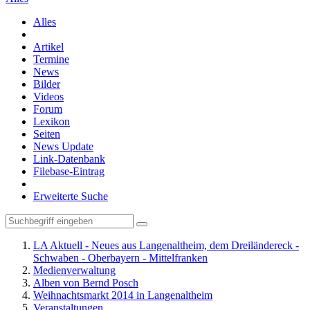
Alles
Artikel
Termine
News
Bilder
Videos
Forum
Lexikon
Seiten
News Update
Link-Datenbank
Filebase-Eintrag
Erweiterte Suche
LA Aktuell - Neues aus Langenaltheim, dem Dreiländereck -
Schwaben - Oberbayern - Mittelfranken
Medienverwaltung
Alben von Bernd Posch
Weihnachtsmarkt 2014 in Langenaltheim
Veranstaltungen