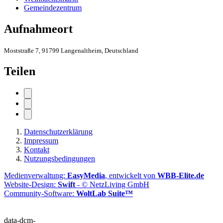
Gemeindezentrum
Aufnahmeort
Moststraße 7, 91799 Langenaltheim, Deutschland
Teilen
Datenschutzerklärung
Impressum
Kontakt
Nutzungsbedingungen
Medienverwaltung:
EasyMedia
, entwickelt von
WBB-Elite.de
Website-Design:
Swift
- © NetzLiving GmbH
Community-Software:
WoltLab Suite™
data-dcm-