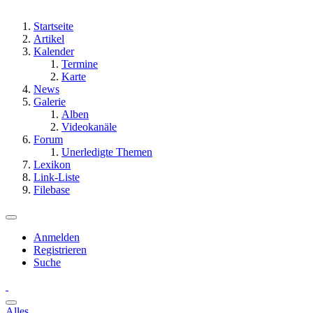
Startseite
Artikel
Kalender
Termine
Karte
News
Galerie
Alben
Videokanäle
Forum
Unerledigte Themen
Lexikon
Link-Liste
Filebase
Anmelden
Registrieren
Suche
Alles