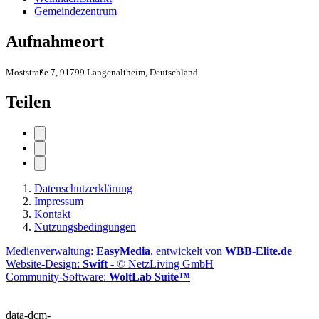
Gemeindezentrum
Aufnahmeort
Moststraße 7, 91799 Langenaltheim, Deutschland
Teilen
Datenschutzerklärung
Impressum
Kontakt
Nutzungsbedingungen
Medienverwaltung:
EasyMedia
, entwickelt von
WBB-Elite.de
Website-Design:
Swift
- © NetzLiving GmbH
Community-Software:
WoltLab Suite™
data-dcm-