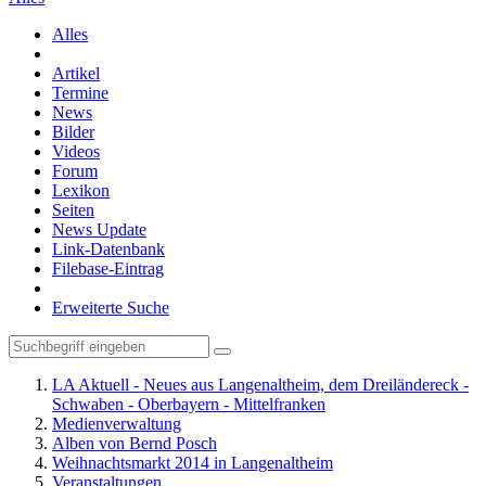
Alles
Artikel
Termine
News
Bilder
Videos
Forum
Lexikon
Seiten
News Update
Link-Datenbank
Filebase-Eintrag
Erweiterte Suche
LA Aktuell - Neues aus Langenaltheim, dem Dreiländereck -
Schwaben - Oberbayern - Mittelfranken
Medienverwaltung
Alben von Bernd Posch
Weihnachtsmarkt 2014 in Langenaltheim
Veranstaltungen