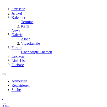
Startseite
Artikel
Kalender
Termine
Karte
News
Galerie
Alben
Videokanäle
Forum
Unerledigte Themen
Lexikon
Link-Liste
Filebase
Anmelden
Registrieren
Suche
Alles