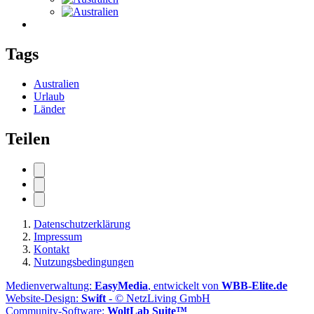
Tags
Australien
Urlaub
Länder
Teilen
Datenschutzerklärung
Impressum
Kontakt
Nutzungsbedingungen
Medienverwaltung:
EasyMedia
, entwickelt von
WBB-Elite.de
Website-Design:
Swift
- © NetzLiving GmbH
Community-Software:
WoltLab Suite™