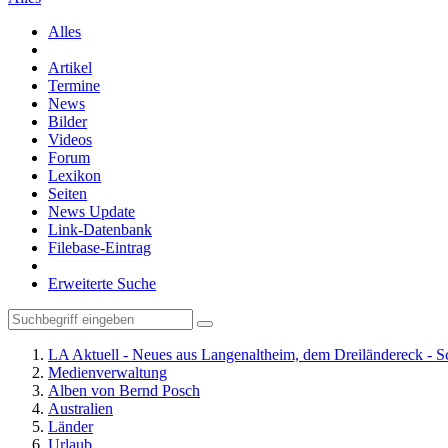
Alles
Artikel
Termine
News
Bilder
Videos
Forum
Lexikon
Seiten
News Update
Link-Datenbank
Filebase-Eintrag
Erweiterte Suche
LA Aktuell - Neues aus Langenaltheim, dem Dreiländereck - S
Medienverwaltung
Alben von Bernd Posch
Australien
Länder
Urlaub