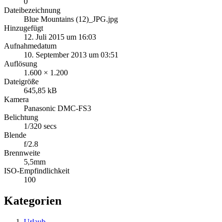
0
Dateibezeichnung
Blue Mountains (12)_JPG.jpg
Hinzugefügt
12. Juli 2015 um 16:03
Aufnahmedatum
10. September 2013 um 03:51
Auflösung
1.600 × 1.200
Dateigröße
645,85 kB
Kamera
Panasonic DMC-FS3
Belichtung
1/320 secs
Blende
f/2.8
Brennweite
5,5mm
ISO-Empfindlichkeit
100
Kategorien
Urlaub