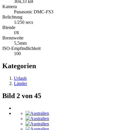
304,33 kB
Kamera
Panasonic DMC-FS3
Belichtung
1/250 secs
Blende
f/8
Brennweite
5,5mm
ISO-Empfindlichkeit
100
Kategorien
Urlaub
Länder
Bild 2 von 45