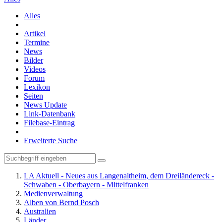
Alles
Artikel
Termine
News
Bilder
Videos
Forum
Lexikon
Seiten
News Update
Link-Datenbank
Filebase-Eintrag
Erweiterte Suche
LA Aktuell - Neues aus Langenaltheim, dem Dreiländereck -
Schwaben - Oberbayern - Mittelfranken
Medienverwaltung
Alben von Bernd Posch
Australien
Länder