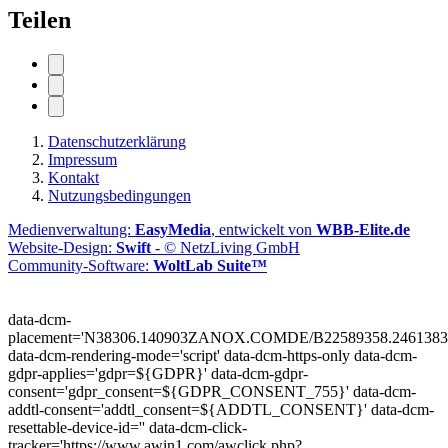
Teilen
Datenschutzerklärung
Impressum
Kontakt
Nutzungsbedingungen
Medienverwaltung:
EasyMedia
, entwickelt von
WBB-Elite.de
Website-Design:
Swift
- © NetzLiving GmbH
Community-Software:
WoltLab Suite™
data-dcm-
placement='N38306.140903ZANOX.COMDE/B22589358.2461383
data-dcm-rendering-mode='script'
data-dcm-https-only
data-dcm-
gdpr-applies='gdpr=${GDPR}'
data-dcm-gdpr-
consent='gdpr_consent=${GDPR_CONSENT_755}'
data-dcm-
addtl-consent='addtl_consent=${ADDTL_CONSENT}'
data-dcm-
resettable-device-id=''
data-dcm-click-
tracker='https://www.awin1.com/awclick.php?