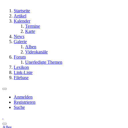
Startseite
Artikel
Kalender
Termine
Karte
News
Galerie
Alben
Videokanäle
Forum
Unerledigte Themen
Lexikon
Link-Liste
Filebase
Anmelden
Registrieren
Suche
Alles