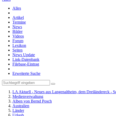
Alles
Artikel
Termine
News
Bilder
Videos
Forum
Lexikon
Seiten
News Update
Link-Datenbank
Filebase-Eintrag
Erweiterte Suche
LA Aktuell - Neues aus Langenaltheim, dem Dreiländereck - S
Medienverwaltung
Alben von Bernd Posch
Australien
Länder
Urlaub