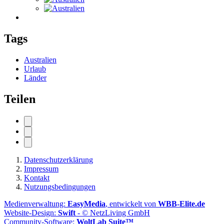
Tags
Australien
Urlaub
Länder
Teilen
Datenschutzerklärung
Impressum
Kontakt
Nutzungsbedingungen
Medienverwaltung:
EasyMedia
, entwickelt von
WBB-Elite.de
Website-Design:
Swift
- © NetzLiving GmbH
Community-Software:
WoltLab Suite™