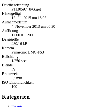
0
Dateibezeichnung
P1130597_JPG.jpg
Hinzugefügt
12. Juli 2015 um 16:03
Aufnahmedatum
4. November 2013 um 05:30
Auflösung
1.600 × 1.200
Dateigröße
480,16 kB
Kamera
Panasonic DMC-FS3
Belichtung
1/250 secs
Blende
f/8
Brennweite
5,5mm
ISO-Empfindlichkeit
100
Kategorien
Urlaub