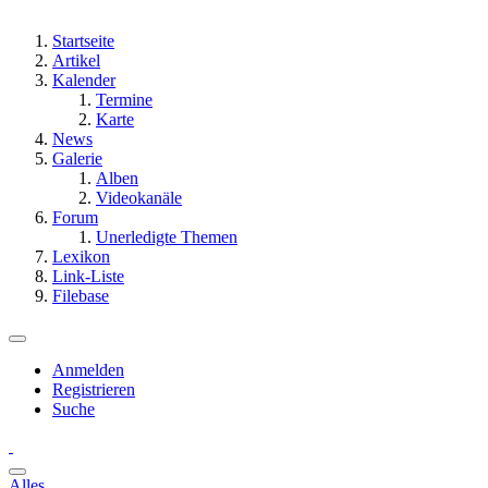
Startseite
Artikel
Kalender
Termine
Karte
News
Galerie
Alben
Videokanäle
Forum
Unerledigte Themen
Lexikon
Link-Liste
Filebase
Anmelden
Registrieren
Suche
Alles