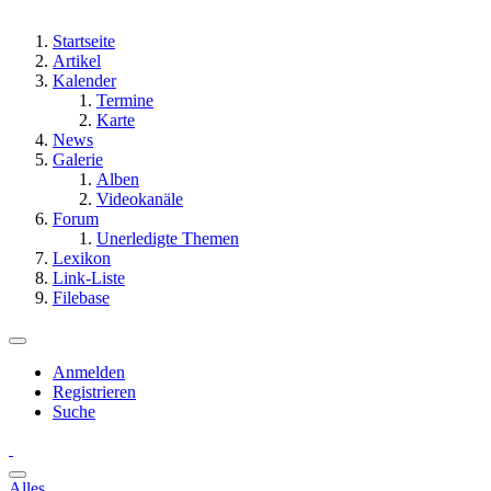
Startseite
Artikel
Kalender
Termine
Karte
News
Galerie
Alben
Videokanäle
Forum
Unerledigte Themen
Lexikon
Link-Liste
Filebase
Anmelden
Registrieren
Suche
Alles