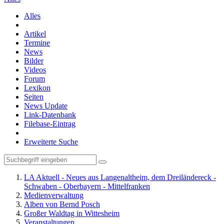
Alles
Artikel
Termine
News
Bilder
Videos
Forum
Lexikon
Seiten
News Update
Link-Datenbank
Filebase-Eintrag
Erweiterte Suche
LA Aktuell - Neues aus Langenaltheim, dem Dreiländereck -
Schwaben - Oberbayern - Mittelfranken
Medienverwaltung
Alben von Bernd Posch
Großer Waldtag in Wittesheim
Veranstaltungen