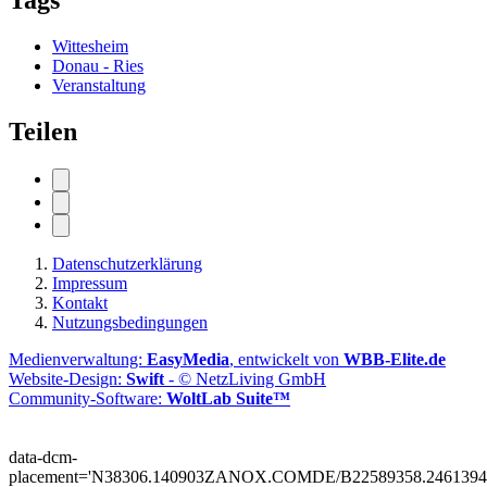
Wittesheim
Donau - Ries
Veranstaltung
Teilen
Datenschutzerklärung
Impressum
Kontakt
Nutzungsbedingungen
Medienverwaltung:
EasyMedia
, entwickelt von
WBB-Elite.de
Website-Design:
Swift
- © NetzLiving GmbH
Community-Software:
WoltLab Suite™
data-dcm-
placement='N38306.140903ZANOX.COMDE/B22589358.2461394