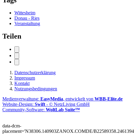
Wittesheim
Donau - Ries
Veranstaltung
Teilen
Datenschutzerklärung
Impressum
Kontakt
Nutzungsbedingungen
Medienverwaltung:
EasyMedia
, entwickelt von
WBB-Elite.de
Website-Design:
Swift
- © NetzLiving GmbH
Community-Software:
WoltLab Suite™
data-dcm-
placement='N38306.140903ZANOX.COMDE/B22589358.2461394