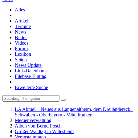
Alles
Artikel
Termine
News
Bilder
Videos
Forum
Lexikon
Seiten
News Update
Link-Datenbank
Filebase-Eintrag
Erweiterte Suche
LA Aktuell - Neues aus Langenaltheim, dem Dreiländereck -
Schwaben - Oberbayern - Mittelfranken
Medienverwaltung
Alben von Bernd Posch
Großer Waldtag in Wittesheim
Veranstaltungen