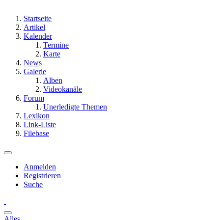
Startseite
Artikel
Kalender
Termine
Karte
News
Galerie
Alben
Videokanäle
Forum
Unerledigte Themen
Lexikon
Link-Liste
Filebase
Anmelden
Registrieren
Suche
Alles