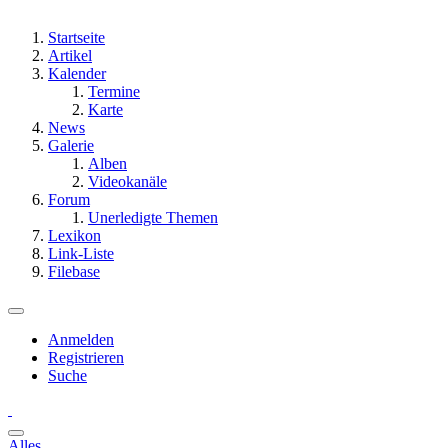
Startseite
Artikel
Kalender
Termine
Karte
News
Galerie
Alben
Videokanäle
Forum
Unerledigte Themen
Lexikon
Link-Liste
Filebase
Anmelden
Registrieren
Suche
Alles