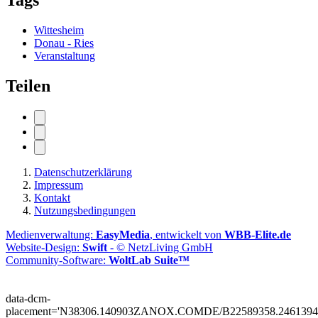
Wittesheim
Donau - Ries
Veranstaltung
Teilen
Datenschutzerklärung
Impressum
Kontakt
Nutzungsbedingungen
Medienverwaltung:
EasyMedia
, entwickelt von
WBB-Elite.de
Website-Design:
Swift
- © NetzLiving GmbH
Community-Software:
WoltLab Suite™
data-dcm-
placement='N38306.140903ZANOX.COMDE/B22589358.2461394