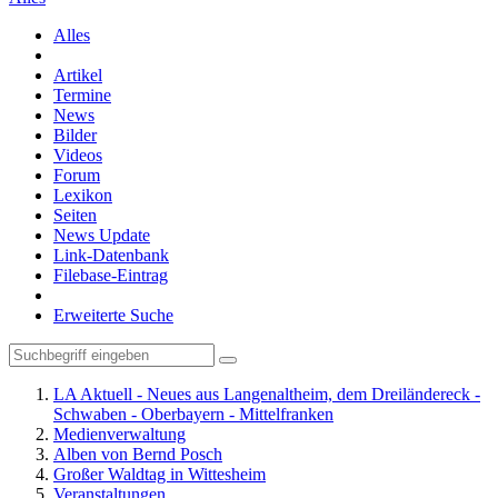
Alles
Artikel
Termine
News
Bilder
Videos
Forum
Lexikon
Seiten
News Update
Link-Datenbank
Filebase-Eintrag
Erweiterte Suche
LA Aktuell - Neues aus Langenaltheim, dem Dreiländereck -
Schwaben - Oberbayern - Mittelfranken
Medienverwaltung
Alben von Bernd Posch
Großer Waldtag in Wittesheim
Veranstaltungen