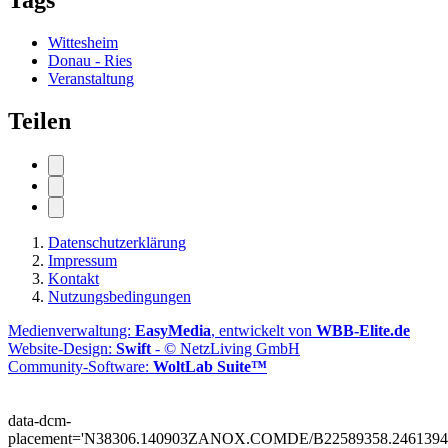
Wittesheim
Donau - Ries
Veranstaltung
Teilen
Datenschutzerklärung
Impressum
Kontakt
Nutzungsbedingungen
Medienverwaltung:
EasyMedia
, entwickelt von
WBB-Elite.de
Website-Design:
Swift
- © NetzLiving GmbH
Community-Software:
WoltLab Suite™
data-dcm-
placement='N38306.140903ZANOX.COMDE/B22589358.2461394