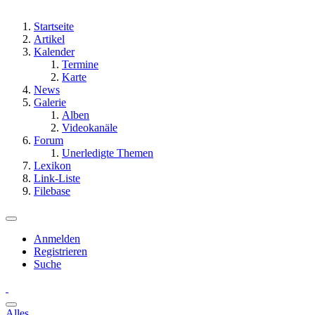
Startseite
Artikel
Kalender
Termine
Karte
News
Galerie
Alben
Videokanäle
Forum
Unerledigte Themen
Lexikon
Link-Liste
Filebase
Anmelden
Registrieren
Suche
Alles