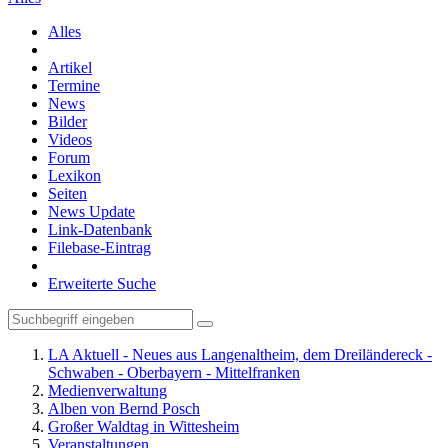
Alles
Artikel
Termine
News
Bilder
Videos
Forum
Lexikon
Seiten
News Update
Link-Datenbank
Filebase-Eintrag
Erweiterte Suche
LA Aktuell - Neues aus Langenaltheim, dem Dreiländereck -
Schwaben - Oberbayern - Mittelfranken
Medienverwaltung
Alben von Bernd Posch
Großer Waldtag in Wittesheim
Veranstaltungen