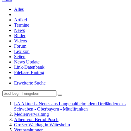
Alles
Artikel
Termine
News
Bilder
Videos
Forum
Lexikon
Seiten
News Update
Link-Datenbank
Filebase-Eintrag
Erweiterte Suche
LA Aktuell - Neues aus Langenaltheim, dem Dreiländereck -
Schwaben - Oberbayern - Mittelfranken
Medienverwaltung
Alben von Bernd Posch
Großer Waldtag in Wittesheim
Veranstaltungen