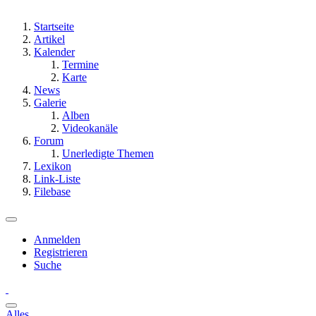
Startseite
Artikel
Kalender
Termine
Karte
News
Galerie
Alben
Videokanäle
Forum
Unerledigte Themen
Lexikon
Link-Liste
Filebase
Anmelden
Registrieren
Suche
Alles