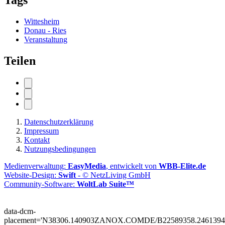
Wittesheim
Donau - Ries
Veranstaltung
Teilen
Datenschutzerklärung
Impressum
Kontakt
Nutzungsbedingungen
Medienverwaltung:
EasyMedia
, entwickelt von
WBB-Elite.de
Website-Design:
Swift
- © NetzLiving GmbH
Community-Software:
WoltLab Suite™
data-dcm-
placement='N38306.140903ZANOX.COMDE/B22589358.2461394