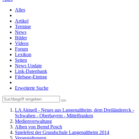
Alles
Artikel
Termine
News
Bilder
Videos
Forum
Lexikon
Seiten
News Update
Link-Datenbank
Filebase-Eintrag
Erweiterte Suche
LA Aktuell - Neues aus Langenaltheim, dem Dreiländereck -
Schwaben - Oberbayern - Mittelfranken
Medienverwaltung
Alben von Bernd Posch
Spielefest der Grundschule Langenaltheim 2014
Veranstaltungen