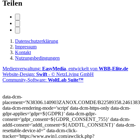
Teilen
Datenschutzerklärung
Impressum
Kontakt
Nutzungsbedingungen
Medienverwaltung:
EasyMedia
, entwickelt von
WBB-Elite.de
Website-Design:
Swift
- © NetzLiving GmbH
Community-Software:
WoltLab Suite™
data-dcm-
placement='N38306.140903ZANOX.COMDE/B22589358.2461383
data-dcm-rendering-mode='script'
data-dcm-https-only
data-dcm-
gdpr-applies='gdpr=${GDPR}'
data-dcm-gdpr-
consent='gdpr_consent=${GDPR_CONSENT_755}'
data-dcm-
addtl-consent='addtl_consent=${ADDTL_CONSENT}'
data-dcm-
resettable-device-id=''
data-dcm-click-
tracker='https://www.awin1.com/awclick.php?