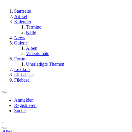
Startseite
Artikel
Kalender
Termine
Karte
News
Galerie
Alben
Videokanäle
Forum
Unerledigte Themen
Lexikon
Link-Liste
Filebase
Anmelden
Registrieren
Suche
Alles