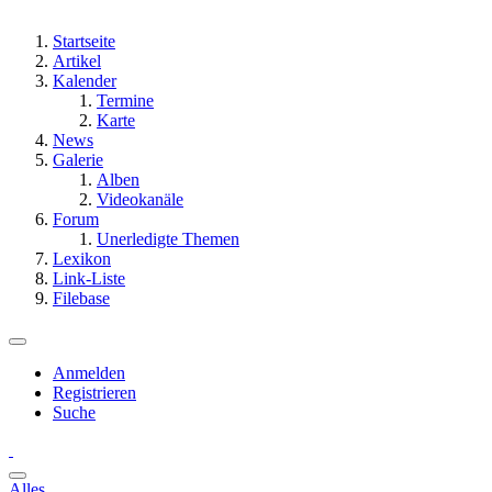
Startseite
Artikel
Kalender
Termine
Karte
News
Galerie
Alben
Videokanäle
Forum
Unerledigte Themen
Lexikon
Link-Liste
Filebase
Anmelden
Registrieren
Suche
Alles