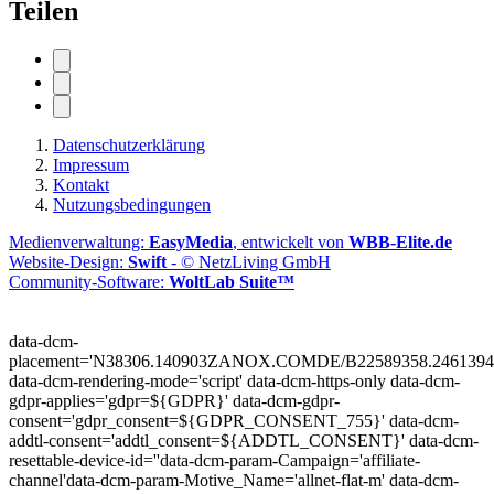
Teilen
Datenschutzerklärung
Impressum
Kontakt
Nutzungsbedingungen
Medienverwaltung:
EasyMedia
, entwickelt von
WBB-Elite.de
Website-Design:
Swift
- © NetzLiving GmbH
Community-Software:
WoltLab Suite™
data-dcm-
placement='N38306.140903ZANOX.COMDE/B22589358.2461394
data-dcm-rendering-mode='script'
data-dcm-https-only
data-dcm-
gdpr-applies='gdpr=${GDPR}'
data-dcm-gdpr-
consent='gdpr_consent=${GDPR_CONSENT_755}'
data-dcm-
addtl-consent='addtl_consent=${ADDTL_CONSENT}'
data-dcm-
resettable-device-id=''
data-dcm-param-Campaign='affiliate-
channel'
data-dcm-param-Motive_Name='allnet-flat-m'
data-dcm-