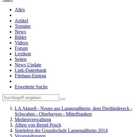
Alles
Artikel
Termine
News
Bilder
Videos
Forum
Lexikon
Seiten
News Update
Link-Datenbank
Filebase-Eintrag
Erweiterte Suche
LA Aktuell - Neues aus Langenaltheim, dem Dreiländereck -
Schwaben - Oberbayern - Mittelfranken
Medienverwaltung
Alben von Bernd Posch
Spielefest der Grundschule Langenaltheim 2014
Veranstaltungen