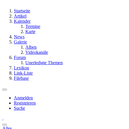
Startseite
Artikel
Kalender
Termine
Karte
News
Galerie
Alben
Videokanäle
Forum
Unerledigte Themen
Lexikon
Link-Liste
Filebase
Anmelden
Registrieren
Suche
Alles