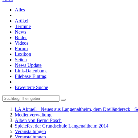
Alles
Artikel
Termine
News
Bilder
Videos
Forum
Lexikon
Seiten
News Update
Link-Datenbank
Filebase-Eintrag
Erweiterte Suche
LA Aktuell - Neues aus Langenaltheim, dem Dreiländereck - S
Medienverwaltung
Alben von Bernd Posch
Spielefest der Grundschule Langenaltheim 2014
Veranstaltungen
Veranstaltungen