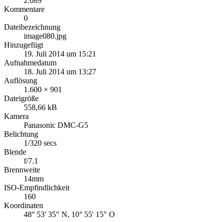
2.089
Kommentare
0
Dateibezeichnung
image080.jpg
Hinzugefügt
19. Juli 2014 um 15:21
Aufnahmedatum
18. Juli 2014 um 13:27
Auflösung
1.600 × 901
Dateigröße
558,66 kB
Kamera
Panasonic DMC-G5
Belichtung
1/320 secs
Blende
f/7.1
Brennweite
14mm
ISO-Empfindlichkeit
160
Koordinaten
48° 53' 35" N, 10° 55' 15" O