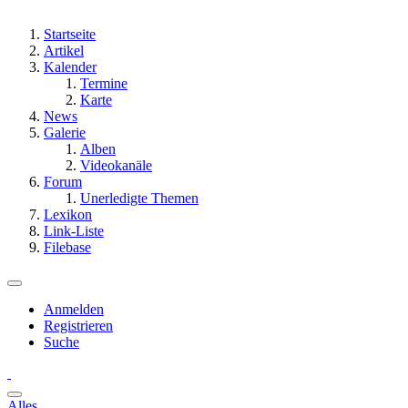
Startseite
Artikel
Kalender
Termine
Karte
News
Galerie
Alben
Videokanäle
Forum
Unerledigte Themen
Lexikon
Link-Liste
Filebase
Anmelden
Registrieren
Suche
Alles