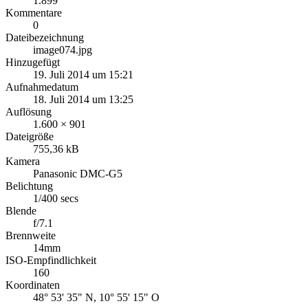
1.899
Kommentare
0
Dateibezeichnung
image074.jpg
Hinzugefügt
19. Juli 2014 um 15:21
Aufnahmedatum
18. Juli 2014 um 13:25
Auflösung
1.600 × 901
Dateigröße
755,36 kB
Kamera
Panasonic DMC-G5
Belichtung
1/400 secs
Blende
f/7.1
Brennweite
14mm
ISO-Empfindlichkeit
160
Koordinaten
48° 53' 35" N, 10° 55' 15" O