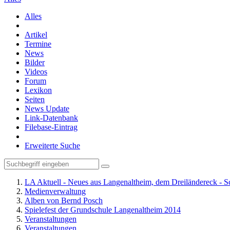
Alles
Artikel
Termine
News
Bilder
Videos
Forum
Lexikon
Seiten
News Update
Link-Datenbank
Filebase-Eintrag
Erweiterte Suche
LA Aktuell - Neues aus Langenaltheim, dem Dreiländereck - S
Medienverwaltung
Alben von Bernd Posch
Spielefest der Grundschule Langenaltheim 2014
Veranstaltungen
Veranstaltungen