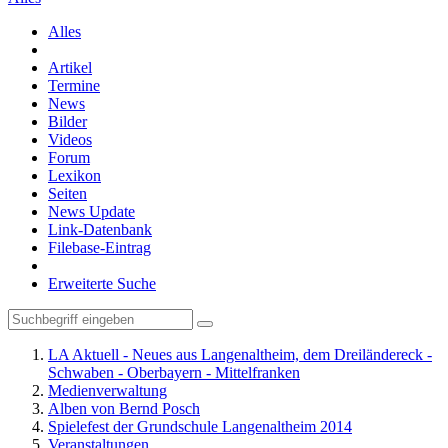
Alles
Artikel
Termine
News
Bilder
Videos
Forum
Lexikon
Seiten
News Update
Link-Datenbank
Filebase-Eintrag
Erweiterte Suche
LA Aktuell - Neues aus Langenaltheim, dem Dreiländereck -
Schwaben - Oberbayern - Mittelfranken
Medienverwaltung
Alben von Bernd Posch
Spielefest der Grundschule Langenaltheim 2014
Veranstaltungen