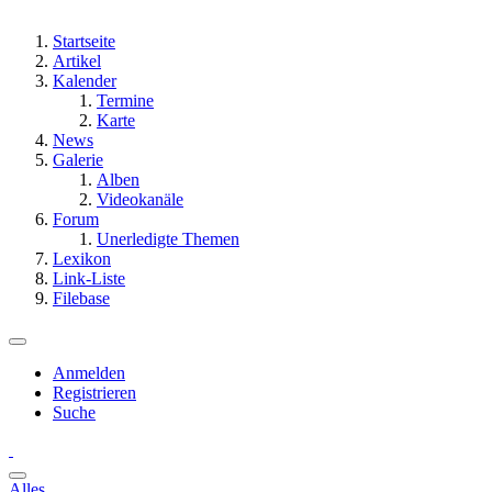
Startseite
Artikel
Kalender
Termine
Karte
News
Galerie
Alben
Videokanäle
Forum
Unerledigte Themen
Lexikon
Link-Liste
Filebase
Anmelden
Registrieren
Suche
Alles