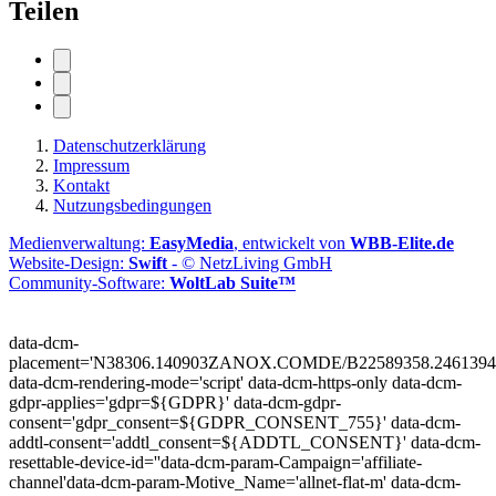
Teilen
Datenschutzerklärung
Impressum
Kontakt
Nutzungsbedingungen
Medienverwaltung:
EasyMedia
, entwickelt von
WBB-Elite.de
Website-Design:
Swift
- © NetzLiving GmbH
Community-Software:
WoltLab Suite™
data-dcm-
placement='N38306.140903ZANOX.COMDE/B22589358.2461394
data-dcm-rendering-mode='script'
data-dcm-https-only
data-dcm-
gdpr-applies='gdpr=${GDPR}'
data-dcm-gdpr-
consent='gdpr_consent=${GDPR_CONSENT_755}'
data-dcm-
addtl-consent='addtl_consent=${ADDTL_CONSENT}'
data-dcm-
resettable-device-id=''
data-dcm-param-Campaign='affiliate-
channel'
data-dcm-param-Motive_Name='allnet-flat-m'
data-dcm-