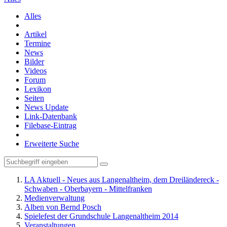
Alles
Artikel
Termine
News
Bilder
Videos
Forum
Lexikon
Seiten
News Update
Link-Datenbank
Filebase-Eintrag
Erweiterte Suche
LA Aktuell - Neues aus Langenaltheim, dem Dreiländereck -
Schwaben - Oberbayern - Mittelfranken
Medienverwaltung
Alben von Bernd Posch
Spielefest der Grundschule Langenaltheim 2014
Veranstaltungen