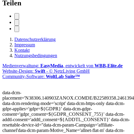
Teilen
Datenschutzerklärung
Impressum
Kontakt
Nutzungsbedingungen
Medienverwaltung:
EasyMedia
, entwickelt von
WBB-Elite.de
Website-Design:
Swift
- © NetzLiving GmbH
Community-Software:
WoltLab Suite™
data-dcm-
placement='N38306.140903ZANOX.COMDE/B22589358.2461394
data-dcm-rendering-mode='script'
data-dcm-https-only
data-dcm-
gdpr-applies='gdpr=${GDPR}'
data-dcm-gdpr-
consent='gdpr_consent=${GDPR_CONSENT_755}'
data-dcm-
addtl-consent='addtl_consent=${ADDTL_CONSENT}'
data-dcm-
resettable-device-id=''
data-dcm-param-Campaign='affiliate-
channel'
data-dcm-param-Motive_Name='allnet-flat-m'
data-dcm-