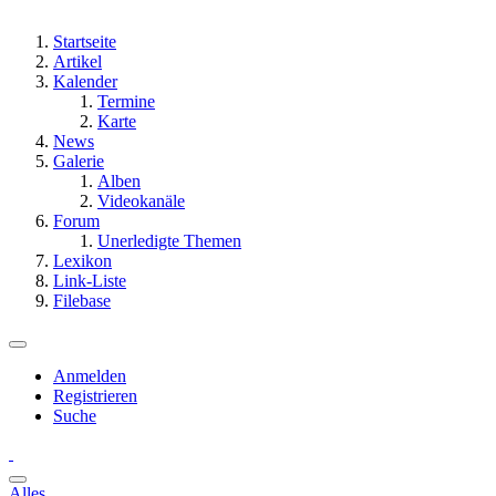
Startseite
Artikel
Kalender
Termine
Karte
News
Galerie
Alben
Videokanäle
Forum
Unerledigte Themen
Lexikon
Link-Liste
Filebase
Anmelden
Registrieren
Suche
Alles