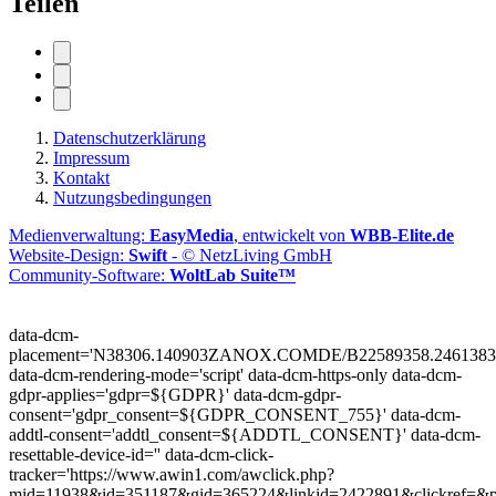
Teilen
Datenschutzerklärung
Impressum
Kontakt
Nutzungsbedingungen
Medienverwaltung:
EasyMedia
, entwickelt von
WBB-Elite.de
Website-Design:
Swift
- © NetzLiving GmbH
Community-Software:
WoltLab Suite™
data-dcm-
placement='N38306.140903ZANOX.COMDE/B22589358.2461383
data-dcm-rendering-mode='script'
data-dcm-https-only
data-dcm-
gdpr-applies='gdpr=${GDPR}'
data-dcm-gdpr-
consent='gdpr_consent=${GDPR_CONSENT_755}'
data-dcm-
addtl-consent='addtl_consent=${ADDTL_CONSENT}'
data-dcm-
resettable-device-id=''
data-dcm-click-
tracker='https://www.awin1.com/awclick.php?
mid=11938&id=351187&gid=365224&linkid=2422891&clickref=&p