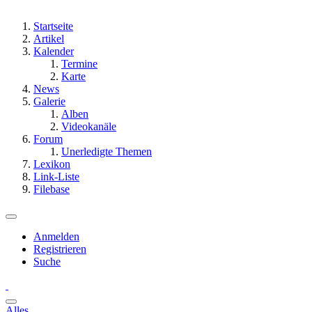
Startseite
Artikel
Kalender
Termine
Karte
News
Galerie
Alben
Videokanäle
Forum
Unerledigte Themen
Lexikon
Link-Liste
Filebase
Anmelden
Registrieren
Suche
Alles