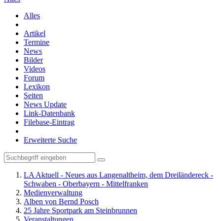
Alles
Artikel
Termine
News
Bilder
Videos
Forum
Lexikon
Seiten
News Update
Link-Datenbank
Filebase-Eintrag
Erweiterte Suche
LA Aktuell - Neues aus Langenaltheim, dem Dreiländereck -
Schwaben - Oberbayern - Mittelfranken
Medienverwaltung
Alben von Bernd Posch
25 Jahre Sportpark am Steinbrunnen
Veranstaltungen