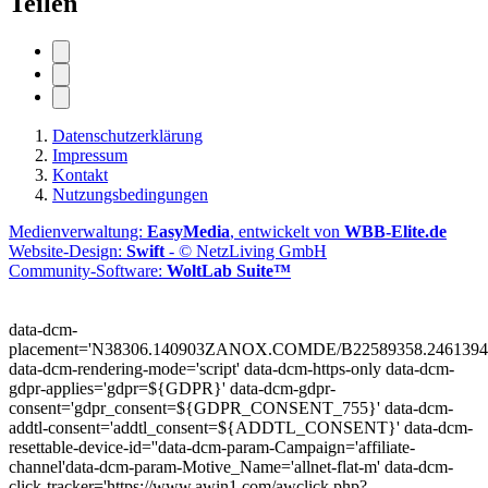
Teilen
Datenschutzerklärung
Impressum
Kontakt
Nutzungsbedingungen
Medienverwaltung:
EasyMedia
, entwickelt von
WBB-Elite.de
Website-Design:
Swift
- © NetzLiving GmbH
Community-Software:
WoltLab Suite™
data-dcm-
placement='N38306.140903ZANOX.COMDE/B22589358.2461394
data-dcm-rendering-mode='script'
data-dcm-https-only
data-dcm-
gdpr-applies='gdpr=${GDPR}'
data-dcm-gdpr-
consent='gdpr_consent=${GDPR_CONSENT_755}'
data-dcm-
addtl-consent='addtl_consent=${ADDTL_CONSENT}'
data-dcm-
resettable-device-id=''
data-dcm-param-Campaign='affiliate-
channel'
data-dcm-param-Motive_Name='allnet-flat-m'
data-dcm-
click-tracker='https://www.awin1.com/awclick.php?