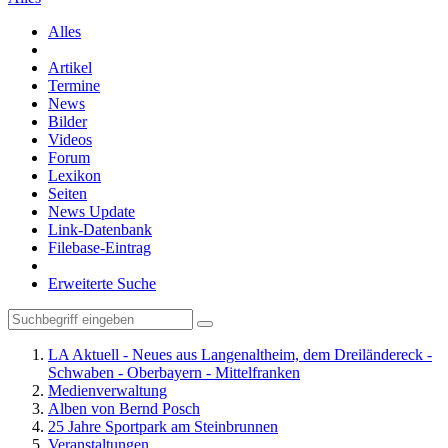
Alles
Artikel
Termine
News
Bilder
Videos
Forum
Lexikon
Seiten
News Update
Link-Datenbank
Filebase-Eintrag
Erweiterte Suche
LA Aktuell - Neues aus Langenaltheim, dem Dreiländereck -
Schwaben - Oberbayern - Mittelfranken
Medienverwaltung
Alben von Bernd Posch
25 Jahre Sportpark am Steinbrunnen
Veranstaltungen