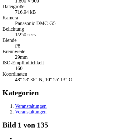
1.600 × 900
Dateigröße
716,94 kB
Kamera
Panasonic DMC-G5
Belichtung
1/250 secs
Blende
f/8
Brennweite
29mm
ISO-Empfindlichkeit
160
Koordinaten
48° 53' 36" N, 10° 55' 13" O
Kategorien
Veranstaltungen
Veranstaltungen
Bild 1 von 135