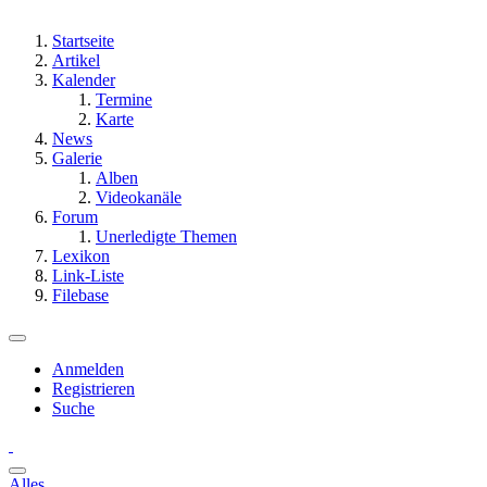
Startseite
Artikel
Kalender
Termine
Karte
News
Galerie
Alben
Videokanäle
Forum
Unerledigte Themen
Lexikon
Link-Liste
Filebase
Anmelden
Registrieren
Suche
Alles