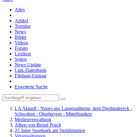
Alles
Artikel
Termine
News
Bilder
Videos
Forum
Lexikon
Seiten
News Update
Link-Datenbank
Filebase-Eintrag
Erweiterte Suche
LA Aktuell - Neues aus Langenaltheim, dem Dreiländereck -
Schwaben - Oberbayern - Mittelfranken
Medienverwaltung
Alben von Bernd Posch
25 Jahre Sportpark am Steinbrunnen
Veranstaltungen