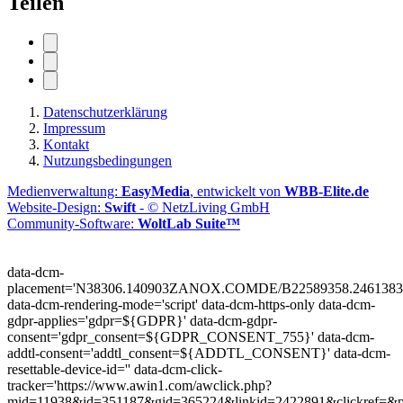
Teilen
Datenschutzerklärung
Impressum
Kontakt
Nutzungsbedingungen
Medienverwaltung:
EasyMedia
, entwickelt von
WBB-Elite.de
Website-Design:
Swift
- © NetzLiving GmbH
Community-Software:
WoltLab Suite™
data-dcm-
placement='N38306.140903ZANOX.COMDE/B22589358.2461383
data-dcm-rendering-mode='script'
data-dcm-https-only
data-dcm-
gdpr-applies='gdpr=${GDPR}'
data-dcm-gdpr-
consent='gdpr_consent=${GDPR_CONSENT_755}'
data-dcm-
addtl-consent='addtl_consent=${ADDTL_CONSENT}'
data-dcm-
resettable-device-id=''
data-dcm-click-
tracker='https://www.awin1.com/awclick.php?
mid=11938&id=351187&gid=365224&linkid=2422891&clickref=&p