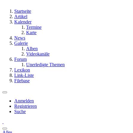
Startseite
Artikel
Kalender
Termine
Karte
News
Galerie
Alben
Videokanäle
Forum
Unerledigte Themen
Lexikon
Link-Liste
Filebase
Anmelden
Registrieren
Suche
Alles