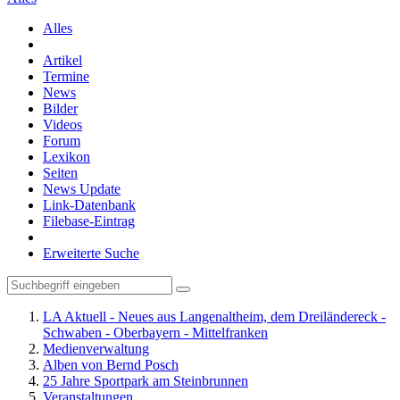
Alles
Artikel
Termine
News
Bilder
Videos
Forum
Lexikon
Seiten
News Update
Link-Datenbank
Filebase-Eintrag
Erweiterte Suche
LA Aktuell - Neues aus Langenaltheim, dem Dreiländereck -
Schwaben - Oberbayern - Mittelfranken
Medienverwaltung
Alben von Bernd Posch
25 Jahre Sportpark am Steinbrunnen
Veranstaltungen