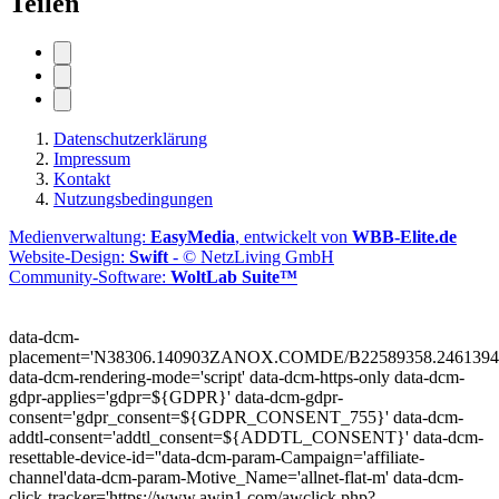
Teilen
Datenschutzerklärung
Impressum
Kontakt
Nutzungsbedingungen
Medienverwaltung:
EasyMedia
, entwickelt von
WBB-Elite.de
Website-Design:
Swift
- © NetzLiving GmbH
Community-Software:
WoltLab Suite™
data-dcm-
placement='N38306.140903ZANOX.COMDE/B22589358.2461394
data-dcm-rendering-mode='script'
data-dcm-https-only
data-dcm-
gdpr-applies='gdpr=${GDPR}'
data-dcm-gdpr-
consent='gdpr_consent=${GDPR_CONSENT_755}'
data-dcm-
addtl-consent='addtl_consent=${ADDTL_CONSENT}'
data-dcm-
resettable-device-id=''
data-dcm-param-Campaign='affiliate-
channel'
data-dcm-param-Motive_Name='allnet-flat-m'
data-dcm-
click-tracker='https://www.awin1.com/awclick.php?