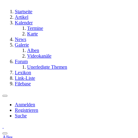
Startseite
Artikel
Kalender
Termine
Karte
News
Galerie
Alben
Videokanäle
Forum
Unerledigte Themen
Lexikon
Link-Liste
Filebase
Anmelden
Registrieren
Suche
Alles