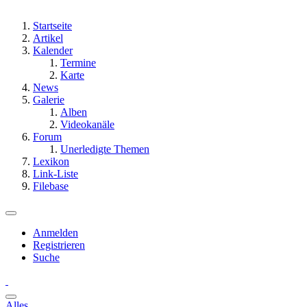
Startseite
Artikel
Kalender
Termine
Karte
News
Galerie
Alben
Videokanäle
Forum
Unerledigte Themen
Lexikon
Link-Liste
Filebase
Anmelden
Registrieren
Suche
Alles