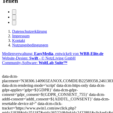
Teilen
Datenschutzerklärung
Impressum
Kontakt
Nutzungsbedingungen
Medienverwaltung:
EasyMedia
, entwickelt von
WBB-Elite.de
Website-Design:
Swift
- © NetzLiving GmbH
Community-Software:
WoltLab Suite™
data-dcm-
placement='N38306.140903ZANOX.COMDE/B22589358.2461383
data-dcm-rendering-mode='script'
data-dcm-https-only
data-dcm-
gdpr-applies='gdpr=${GDPR}'
data-dcm-gdpr-
consent='gdpr_consent=${GDPR_CONSENT_755}'
data-dcm-
addtl-consent='addtl_consent=${ADDTL_CONSENT}'
data-dcm-
resettable-device-id=''
data-dcm-click-
tracker='https://www.awin1.com/awclick.php?
mid=11938&id=351187&gid=365224&linkid=2422891&clickref=&p