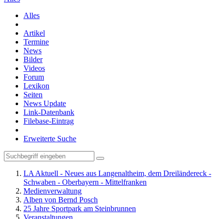
Alles
Artikel
Termine
News
Bilder
Videos
Forum
Lexikon
Seiten
News Update
Link-Datenbank
Filebase-Eintrag
Erweiterte Suche
LA Aktuell - Neues aus Langenaltheim, dem Dreiländereck -
Schwaben - Oberbayern - Mittelfranken
Medienverwaltung
Alben von Bernd Posch
25 Jahre Sportpark am Steinbrunnen
Veranstaltungen