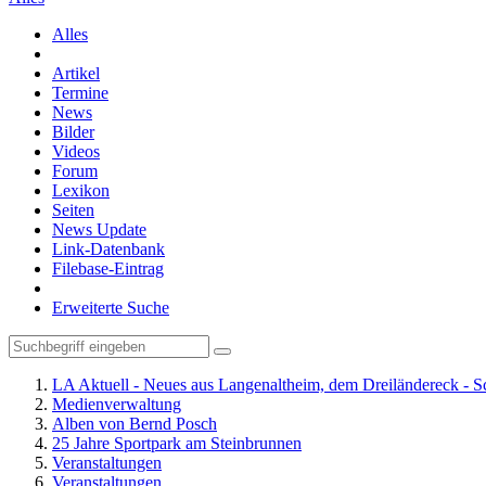
Alles
Artikel
Termine
News
Bilder
Videos
Forum
Lexikon
Seiten
News Update
Link-Datenbank
Filebase-Eintrag
Erweiterte Suche
LA Aktuell - Neues aus Langenaltheim, dem Dreiländereck - S
Medienverwaltung
Alben von Bernd Posch
25 Jahre Sportpark am Steinbrunnen
Veranstaltungen
Veranstaltungen