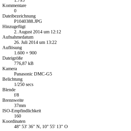
1.795
Kommentare
0
Dateibezeichnung
P1040388.JPG
Hinzugefügt
2. August 2014 um 12:12
Aufnahmedatum
26. Juli 2014 um 13:22
Auflösung
1.600 × 900
Dateigröße
776,87 kB
Kamera
Panasonic DMC-G5
Belichtung
1/250 secs
Blende
f/8
Brennweite
37mm
ISO-Empfindlichkeit
160
Koordinaten
48° 53' 36" N, 10° 55' 13" O