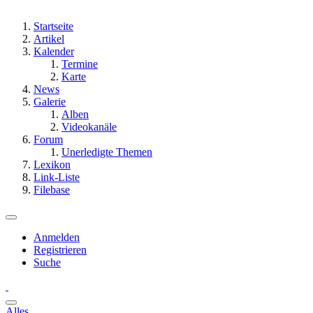
Startseite
Artikel
Kalender
Termine
Karte
News
Galerie
Alben
Videokanäle
Forum
Unerledigte Themen
Lexikon
Link-Liste
Filebase
Anmelden
Registrieren
Suche
Alles