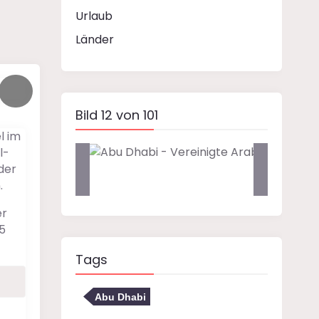
Urlaub
Länder
Bild 12 von 101
l im
l-
der
.
er
5
Tags
Abu Dhabi