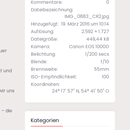
Kommentare
0
Dateibezeichnung
IMG_0883_CR2.jpg
Hinzugefügt
19. März 2016 um 10:14
Auflösung
2.592 × 1.727
Dateigröße
449,44 kB
Kamera
Canon EOS 1000D
uer
Belichtung
1/200 secs
Blende
f/10
Brennweite
55mm
zt und
ISO-Empfindlichkeit
100
Koordinaten
wir uns
24° 17' 57" N, 54° 41' 50" O
 – die
Kategorien