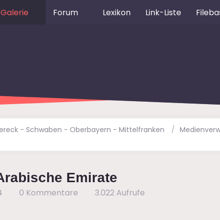
Galerie
Forum
Lexikon
Link-Liste
Fileba
dereck - Schwaben - Oberbayern - Mittelfranken
Medienverw
 Arabische Emirate
4
0 Kommentare
3.022 Aufrufe