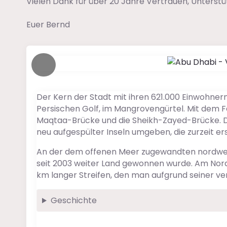
Vielen Dank für über 20 Jahre Vertrauen, Unterst
Euer Bernd
Der Kern der Stadt mit ihren 621.000 Einwohnern
Persischen Golf, im Mangrovengürtel. Mit dem Fe
Maqtaa-Brücke und die Sheikh-Zayed-Brücke. Die
neu aufgespülter Inseln umgeben, die zurzeit er
An der dem offenen Meer zugewandten nordwestl
seit 2003 weiter Land gewonnen wurde. Am Norde
km langer Streifen, den man aufgrund seiner v
Geschichte