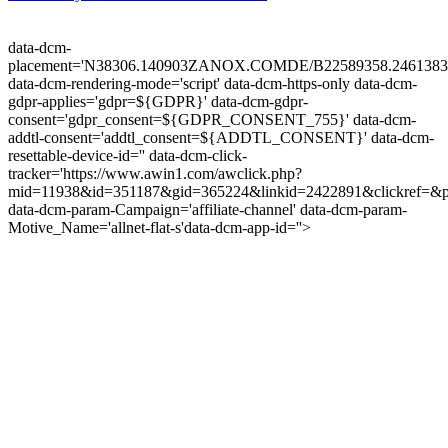
data-dcm-
placement='N38306.140903ZANOX.COMDE/B22589358.2461383
data-dcm-rendering-mode='script'
data-dcm-https-only
data-dcm-
gdpr-applies='gdpr=${GDPR}'
data-dcm-gdpr-
consent='gdpr_consent=${GDPR_CONSENT_755}'
data-dcm-
addtl-consent='addtl_consent=${ADDTL_CONSENT}'
data-dcm-
resettable-device-id=''
data-dcm-click-
tracker='https://www.awin1.com/awclick.php?
mid=11938&id=351187&gid=365224&linkid=2422891&clickref=&p
data-dcm-param-Campaign='affiliate-channel'
data-dcm-param-
Motive_Name='allnet-flat-s'
data-dcm-app-id=''>