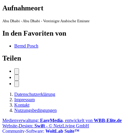
Aufnahmeort
Abu Dhabi - Abu Dhabi - Vereinigte Arabische Emirate
In den Favoriten von
Bernd Posch
Teilen
Datenschutzerklärung
Impressum
Kontakt
Nutzungsbedingungen
Medienverwaltung:
EasyMedia
, entwickelt von
WBB-Elite.de
Website-Design:
Swift
- © NetzLiving GmbH
Community-Software:
WoltLab Suite™