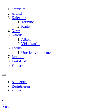
Startseite
Artikel
Kalender
Termine
Karte
News
Galerie
Alben
Videokanäle
Forum
Unerledigte Themen
Lexikon
Link-Liste
Filebase
Anmelden
Registrieren
Suche
Alles