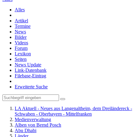
Alles
Artikel
Termine
News
Bilder
Videos
Forum
Lexikon
Seiten
News Update
Link-Datenbank
Filebase-Eintrag
Erweiterte Suche
LA Aktuell - Neues aus Langenaltheim, dem Dreiländereck -
Schwaben - Oberbayern - Mittelfranken
Medienverwaltung
Alben von Bernd Posch
Abu Dhabi
Länder