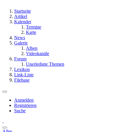
Startseite
Artikel
Kalender
Termine
Karte
News
Galerie
Alben
Videokanäle
Forum
Unerledigte Themen
Lexikon
Link-Liste
Filebase
Anmelden
Registrieren
Suche
Alles