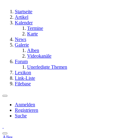
Startseite
Artikel
Kalender
Termine
Karte
News
Galerie
Alben
Videokanäle
Forum
Unerledigte Themen
Lexikon
Link-Liste
Filebase
Anmelden
Registrieren
Suche
Alles