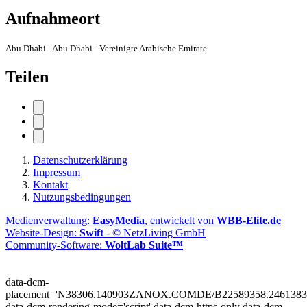
Aufnahmeort
Abu Dhabi - Abu Dhabi - Vereinigte Arabische Emirate
Teilen
Datenschutzerklärung
Impressum
Kontakt
Nutzungsbedingungen
Medienverwaltung:
EasyMedia
, entwickelt von
WBB-Elite.de
Website-Design:
Swift
- © NetzLiving GmbH
Community-Software:
WoltLab Suite™
data-dcm-
placement='N38306.140903ZANOX.COMDE/B22589358.2461383
data-dcm-rendering-mode='script'
data-dcm-https-only
data-dcm-