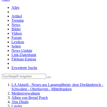
Alles
Artikel
Termine
News
Bilder
Videos
Forum
Lexikon
Seiten
News Update
Link-Datenbank
Filebase-Eintrag
Erweiterte Suche
LA Aktuell - Neues aus Langenaltheim, dem Dreiländereck -
Schwaben - Oberbayern - Mittelfranken
Medienverwaltung
Alben von Bernd Posch
Abu Dhabi
Länder