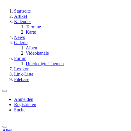
Startseite
Artikel
Kalender
Termine
Karte
News
Galerie
Alben
Videokanäle
Forum
Unerledigte Themen
Lexikon
Link-Liste
Filebase
Anmelden
Registrieren
Suche
Alles