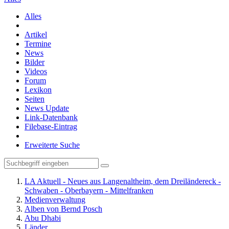
Alles
Artikel
Termine
News
Bilder
Videos
Forum
Lexikon
Seiten
News Update
Link-Datenbank
Filebase-Eintrag
Erweiterte Suche
LA Aktuell - Neues aus Langenaltheim, dem Dreiländereck -
Schwaben - Oberbayern - Mittelfranken
Medienverwaltung
Alben von Bernd Posch
Abu Dhabi
Länder