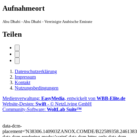
Aufnahmeort
Abu Dhabi - Abu Dhabi - Vereinigte Arabische Emirate
Teilen
Datenschutzerklärung
Impressum
Kontakt
Nutzungsbedingungen
Medienverwaltung:
EasyMedia
, entwickelt von
WBB-Elite.de
Website-Design:
Swift
- © NetzLiving GmbH
Community-Software:
WoltLab Suite™
data-dcm-
placement='N38306.140903ZANOX.COMDE/B22589358.2461383
data-dcm-rendering-mode='script'
data-dcm-https-only
data-dcm-