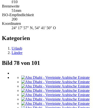
f/10
Brennweite
51mm
ISO-Empfindlichkeit
200
Koordinaten
24° 17' 57" N, 54° 41' 50" O
Kategorien
Urlaub
Länder
Bild 78 von 101