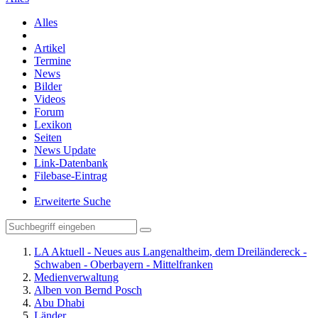
Alles
Artikel
Termine
News
Bilder
Videos
Forum
Lexikon
Seiten
News Update
Link-Datenbank
Filebase-Eintrag
Erweiterte Suche
LA Aktuell - Neues aus Langenaltheim, dem Dreiländereck -
Schwaben - Oberbayern - Mittelfranken
Medienverwaltung
Alben von Bernd Posch
Abu Dhabi
Länder