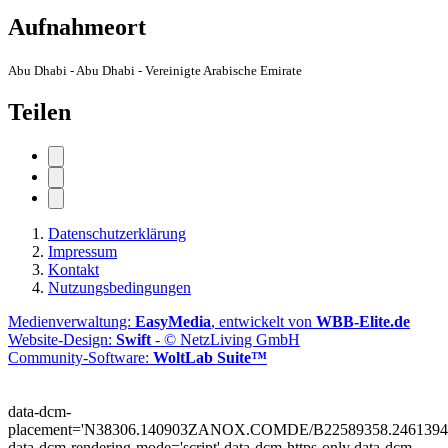
Aufnahmeort
Abu Dhabi - Abu Dhabi - Vereinigte Arabische Emirate
Teilen
Datenschutzerklärung
Impressum
Kontakt
Nutzungsbedingungen
Medienverwaltung:
EasyMedia
, entwickelt von
WBB-Elite.de
Website-Design:
Swift
- © NetzLiving GmbH
Community-Software:
WoltLab Suite™
data-dcm-
placement='N38306.140903ZANOX.COMDE/B22589358.2461394
data-dcm-rendering-mode='script'
data-dcm-https-only
data-dcm-