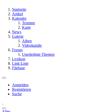
Startseite
Artikel
Kalender
Termine
Karte
News
Galerie
Alben
Videokanäle
Forum
Unerledigte Themen
Lexikon
Link-Liste
Filebase
Anmelden
Registrieren
Suche
Alles