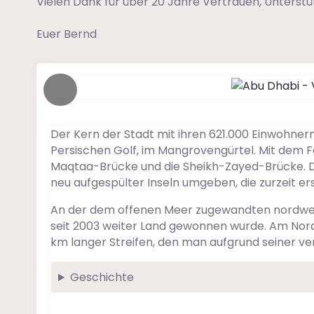
Vielen Dank für über 20 Jahre Vertrauen, Unterst
Euer Bernd
Der Kern der Stadt mit ihren 621.000 Einwohnern
Persischen Golf, im Mangrovengürtel. Mit dem Fe
Maqtaa-Brücke und die Sheikh-Zayed-Brücke. Die
neu aufgespülter Inseln umgeben, die zurzeit er
An der dem offenen Meer zugewandten nordwestl
seit 2003 weiter Land gewonnen wurde. Am Norde
km langer Streifen, den man aufgrund seiner v
Geschichte