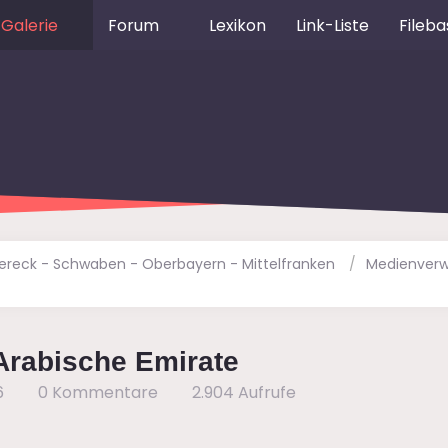
Galerie
Forum
Lexikon
Link-Liste
Fileba
dereck - Schwaben - Oberbayern - Mittelfranken
Medienverw
 Arabische Emirate
6
0 Kommentare
2.904 Aufrufe