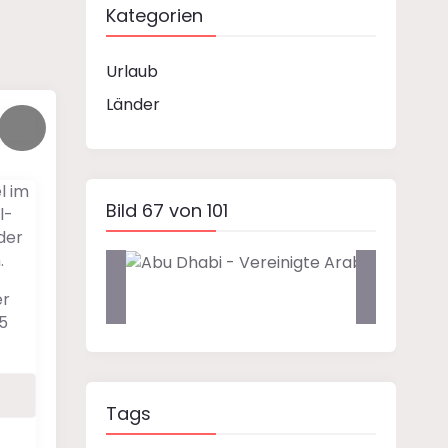
Kategorien
Urlaub
Länder
l im
Bild 67 von 101
l-
der
.
er
5
Tags