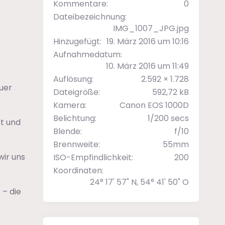
Kommentare
0
Dateibezeichnung
IMG_1007_JPG.jpg
Hinzugefügt
19. März 2016 um 10:16
Aufnahmedatum
10. März 2016 um 11:49
Auflösung
2.592 × 1.728
uer
Dateigröße
592,72 kB
Kamera
Canon EOS 1000D
Belichtung
1/200 secs
zt und
Blende
f/10
Brennweite
55mm
wir uns
ISO-Empfindlichkeit
200
Koordinaten
24° 17' 57" N, 54° 41' 50" O
 – die